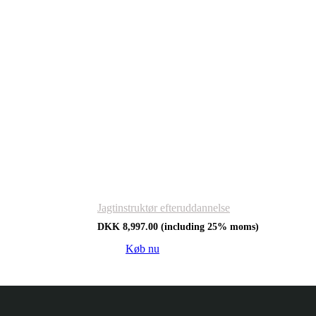
Jagtinstruktør efteruddannelse
DKK
8,997.00
(including 25% moms)
Køb nu